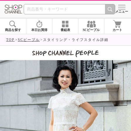
SHOP CHANNEL 
メニュー
商品を探す
本日お買得
番組表
SCピープル
カート
TOP
SCピープル
スタイリング・ライフスタイル詳細