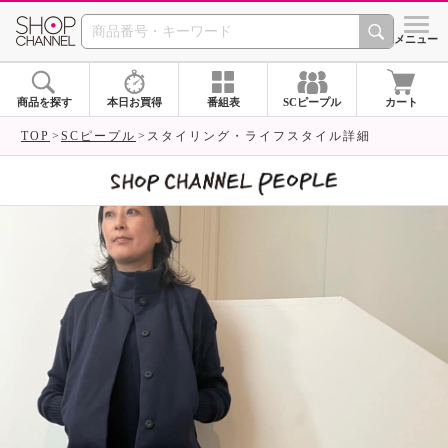
SHOP CHANNEL 
メニュー
商品を探す
本日お買得
番組表
SCピープル
カート
TOP
SCピープル
スタイリング・ライフスタイル詳細