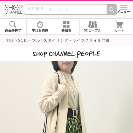
SHOP CHANNEL 
メニュー
商品を探す
本日お買得
番組表
SCピープル
カート
TOP
SCピープル
スタイリング・ライフスタイル詳細