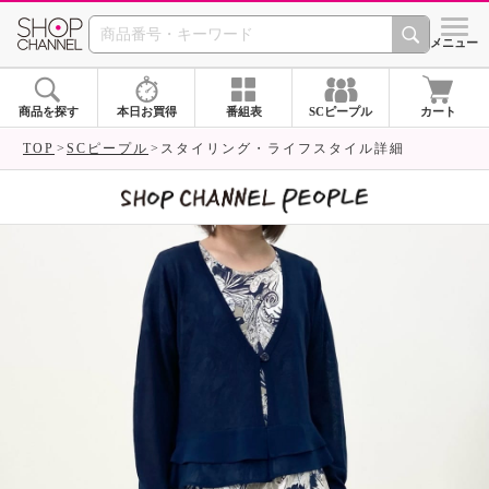
SHOP CHANNEL 
メニュー
商品を探す
本日お買得
番組表
SCピープル
カート
TOP
SCピープル
スタイリング・ライフスタイル詳細