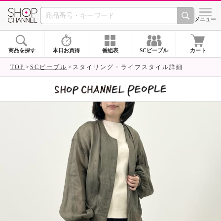
SHOP CHANNEL 
メニュー
商品を探す
本日お買得
番組表
SCピープル
カート
TOP
SCピープル
スタイリング・ライフスタイル詳細