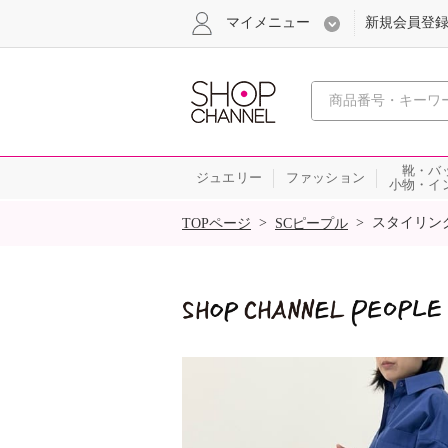
マイメニュー
新規会員登
心おどる
靴・バ
ジュエリー
ファッション
小物・イ
SALE
>
>
スタイリン
TOPページ
SCピープル