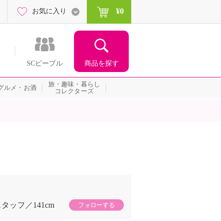
¥0
お気に入り
商品を探す
SCピープル
旅・趣味・暮らし
グルメ・お酒
コレクターズ
スタッフ
141cm
フォローする