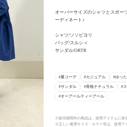
オーバーサイズのシャツとスポー
ーディネート♪
シャツ/ソソビヨリ
バッグ/スルシィ
Next
サンダル/ORTR
夏コーデ
カジュアル
ゆった
サンダル
骨格ナチュラル
ス
オーアールティーアール
※販売期間外の商品は、使用アイテムに表
※正しい着用サイズ・カラー等は、使用ア