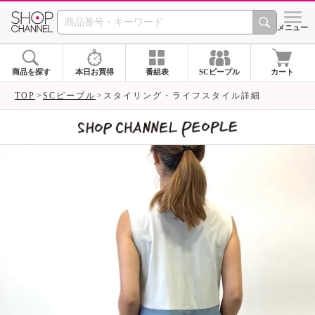
SHOP CHANNEL 
メニュー
商品を探す
本日お買得
番組表
SCピープル
カート
TOP
SCピープル
スタイリング・ライフスタイル詳細