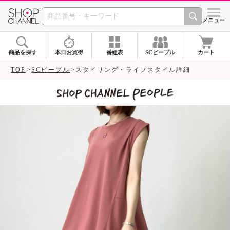
SHOP CHANNEL 
メニュー
商品を探す
本日お買得
番組表
SCピープル
カート
TOP
SCピープル
スタイリング・ライフスタイル詳細