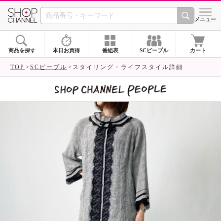
SHOP CHANNEL 
メニュー
商品を探す
本日お買得
番組表
SCピープル
カート
TOP
SCピープル
スタイリング・ライフスタイル詳細