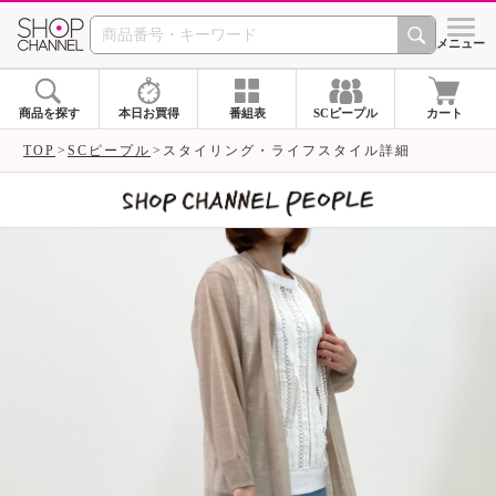
SHOP CHANNEL 
メニュー
商品を探す
本日お買得
番組表
SCピープル
カート
TOP
SCピープル
スタイリング・ライフスタイル詳細