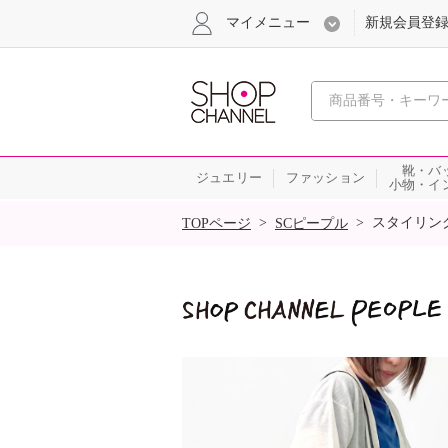
マイメニュー
新規会員登
心おどる
靴・バ
ジュエリー
ファッション
小物・イ
SALE
>
>
スタイリン
TOPページ
SCピープル