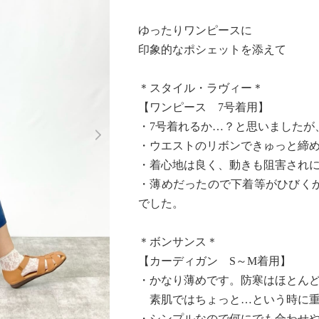
ゆったりワンピースに
印象的なポシェットを添えて
＊スタイル・ラヴィー＊
【ワンピース 7号着用】
Next
・7号着れるか…？と思いましたが
・ウエストのリボンできゅっと締
・着心地は良く、動きも阻害され
・薄めだったので下着等がひびく
でした。
＊ボンサンス＊
【カーディガン S～M着用】
・かなり薄めです。防寒はほとん
素肌ではちょっと…という時に重
・シンプルなので何にでも合わせ