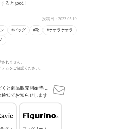
るとgood！
投稿日：
2023.05.19
ン
バッグ
靴
ケオラケオラ
ノ
示されません。
イテムをご確認ください。
だくと商品販売開始時に
sh通知でお知らせします
ラヴィ
フィグリーノ