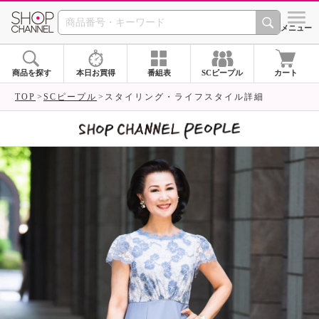
SHOP CHANNEL 
メニュー
商品を探す
本日お買得
番組表
SCピープル
カート
TOP
SCピープル
スタイリング・ライフスタイル詳細