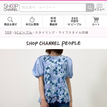
SHOP CHANNEL 
メニュー
商品を探す
本日お買得
番組表
SCピープル
カート
TOP
SCピープル
スタイリング・ライフスタイル詳細