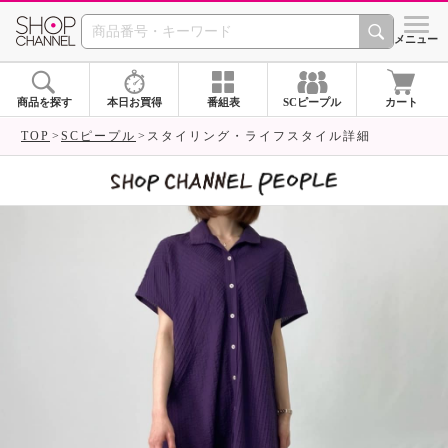
SHOP CHANNEL 
メニュー
商品を探す
本日お買得
番組表
SCピープル
カート
TOP
SCピープル
スタイリング・ライフスタイル詳細