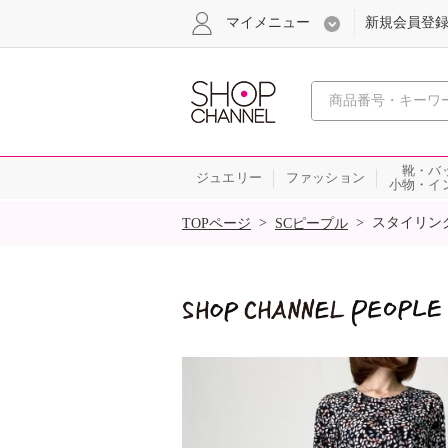
マイメニュー
新規会員登
心おどる
靴・バ
ジュエリー
ファッション
小物・イ
SALE
>
>
スタイリン
TOPページ
SCピープル