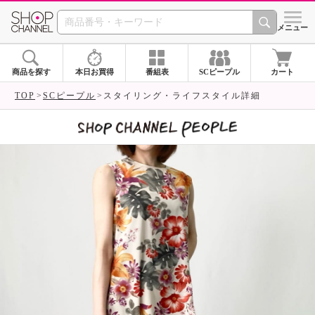
SHOP CHANNEL 
メニュー
商品を探す
本日お買得
番組表
SCピープル
カート
TOP
SCピープル
スタイリング・ライフスタイル詳細