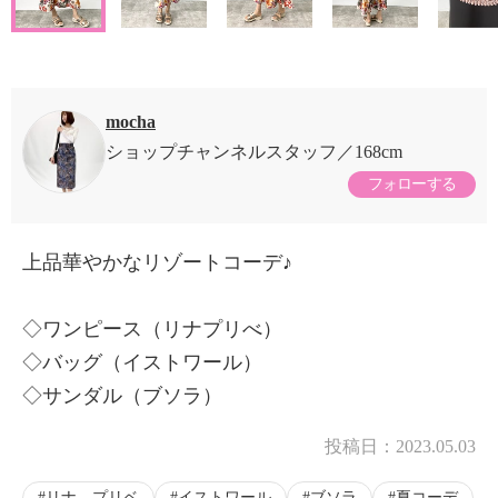
mocha
ショップチャンネルスタッフ
168cm
フォローする
上品華やかなリゾートコーデ♪
◇ワンピース（リナプリべ）
◇バッグ（イストワール）
◇サンダル（ブソラ）
投稿日：
2023.05.03
リナ プリベ
イストワール
ブソラ
夏コーデ