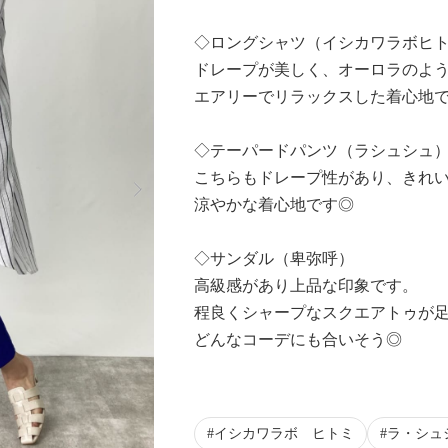
◇ロングシャツ（イシカワラボヒ
ドレープが美しく、オーロラのよ
エアリーでリラックスした着心地
◇テーパードパンツ（ラシュシュ
Next
こちらもドレープ性があり、きれ
涼やかな着心地です◎
◇サンダル（卑弥呼）
高級感があり上品な印象です。
程良くシャープなスクエアトゥが
どんなコーデにも合いそう◎
イシカワラボ ヒトミ
ラ・シュ