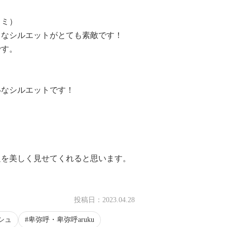
トミ）
うなシルエットがとても素敵です！
です。
）
いなシルエットです！
足を美しく見せてくれると思います。
投稿日：
2023.04.28
シュ
卑弥呼・卑弥呼aruku