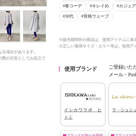
春コーデ
キレイめ
カジュア
30代
骨格ウェーブ
※販売期間外の商品は、使用アイテムに表
※正しい着用サイズ・カラー等は、使用ア
なる場合があります。
の際の目安としてお役立て
ご登録いた
使用ブランド
メール・Pu
イシカワラボ ヒ
ラ・シュシ
トミ
ブランドお知らせ登録
ブランドお