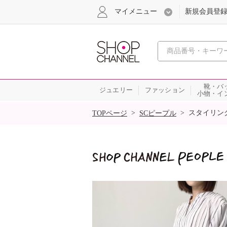
マイメニュー
新規会員登
心おどる
靴・バ
ジュエリー
ファッション
小物・イ
SALE
>
>
スタイリン
TOPページ
SCピープル