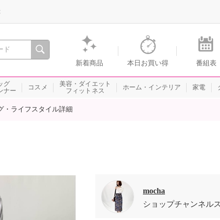
録
、瞬間を。通販・テレビショッピングのショップチャンネル
新着商品
本日お買い得
番組表
ッグ
美容・ダイエット
コスメ
ホーム・インテリア
家電
ンナー
フィットネス
グ・ライフスタイル詳細
mocha
ショップチャンネル