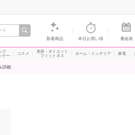
録
、瞬間を。通販・テレビショッピングのショップチャンネル
新着商品
本日お買い得
番組表
ッグ
美容・ダイエット
コスメ
ホーム・インテリア
家電
ンナー
フィットネス
ル詳細