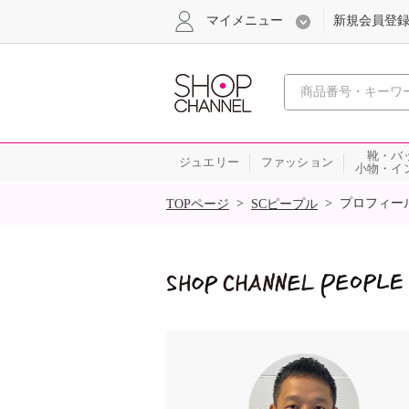
マイメニュー
新規会員登
心おどる
靴・バ
ジュエリー
ファッション
小物・イ
SALE
>
>
プロフィー
TOPページ
SCピープル