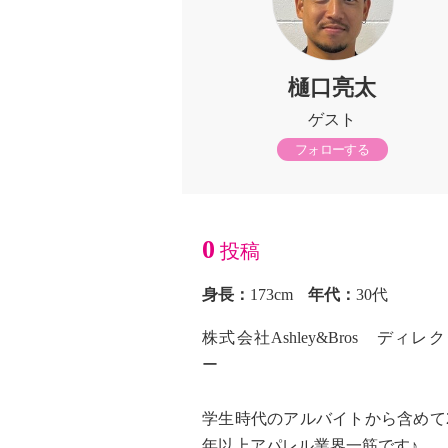
樋口亮太
ゲスト
フォローする
0
投稿
身長：
173cm
年代：
30代
株式会社Ashley&Bros ディレ
ー
学生時代のアルバイトから含めて2
年以上アパレル業界一筋です♪