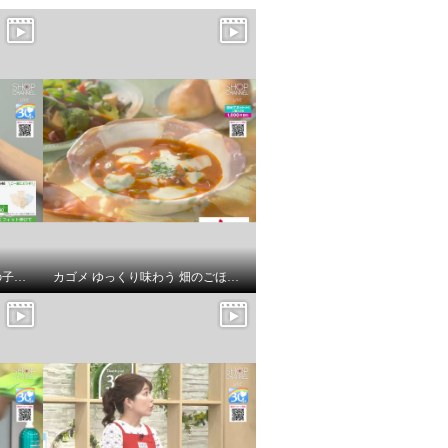
エトワール８４１ 日本製 鹿の子調丸編み ベーシックショーツ ５枚セット ＜Ｍ・Ｌ＞
カゴメ ゆっくり味わう 畑のごほうび １３のおいしさが いっぱい詰まった 具だくさんスープ