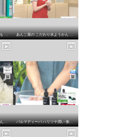
水なしで 洗車もコーティングも これ一本！ 簡単・時短の オールインワン洗車剤 ブリリアントクリーン
あんこ屋の こだわり水ようかん （小倉）
北アルプスの天然水仕立て ふんわりごはん 富山県入善町のこしひかり
パルマディーバ ハリツヤ潤い 衝撃の集中ケア美容液！ Ｎｏ１１８ ２．６本分増量特別セット