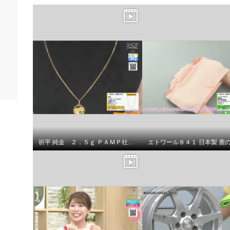
祈平 純金 ２．５ｇ ＰＡＭＰ社製 バラの妖精 リバーシブルコイン ペンダントトップ