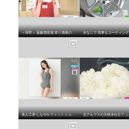
＜長野＞ 遠藤酒造場 造り酒屋のあま酒
美人工房 しなやかフィット ショーツ５枚セット