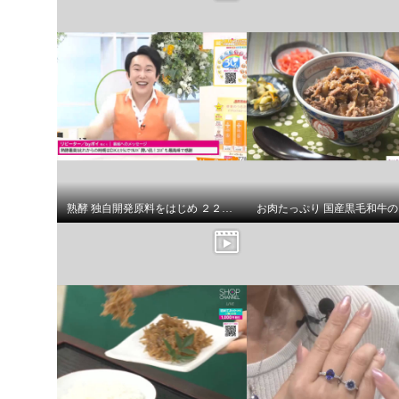
熟酵 独自開発原料をはじめ ２２０種類の美容成分配合 ハリツヤケア＆保湿！ 新ビタミックス ローションＤＸ デビュー３本セット