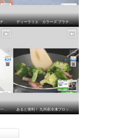
ディーラリエ カラーズ プラチナ９５０ タンザナイト＆ ダイヤモンド ディーエラスティック リング／ペンダントトップ
ディーラリエ カラーズ プラチナ９５０ タンザナイト＆ ダイヤモンド 取り巻きペンダントトップ
エスタ “ｋｏｗａｚａ” 遮熱・一級遮光 パッと開いてサッと収納！ 感動折たたみガイド 晴雨兼用傘
あると便利！ 九州産冷凍ブロッコリー