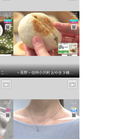
お肉たっぷり 国産黒毛和牛の こだわり牛丼
＜長野＞信州小川村 おやき３種セット （野沢菜、あずき、なす）