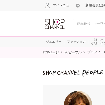
マイメニュー
新規会員登
心おどる
靴・バ
ジュエリー
ファッション
小物・イ
SALE
>
>
プロフィー
TOPページ
SCピープル