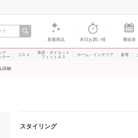
録
、瞬間を。通販・テレビショッピングのショップチャンネル
新着商品
本日お買い得
番組表
ッグ
美容・ダイエット
コスメ
ホーム・インテリア
家電
ンナー
フィットネス
ル詳細
スタイリング