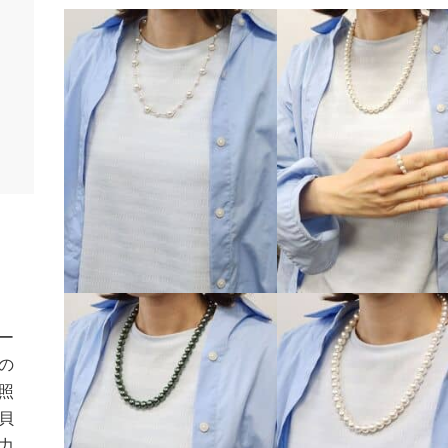
ー
の
照
貝
力