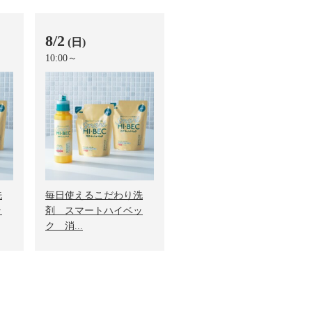
8/2
(日)
10:00～
洗
毎日使えるこだわり洗
ッ
剤 スマートハイベッ
ク 消...