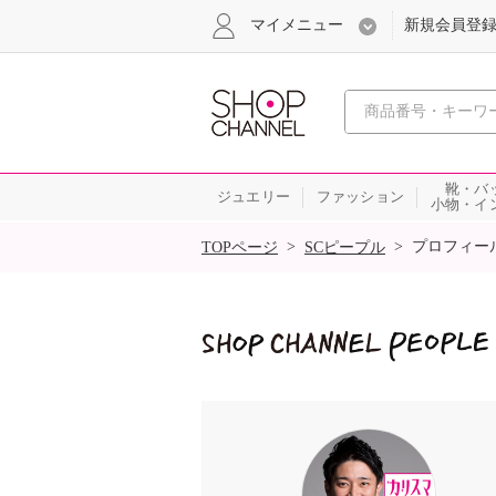
マイメニュー
新規会員登
心おどる
靴・バ
ジュエリー
ファッション
小物・イ
SALE
>
>
プロフィー
TOPページ
SCピープル