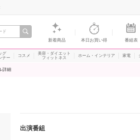
録
、瞬間を。通販・テレビショッピングのショップチャンネル
新着商品
本日お買い得
番組表
ッグ
美容・ダイエット
コスメ
ホーム・インテリア
家電
ンナー
フィットネス
ル詳細
出演番組