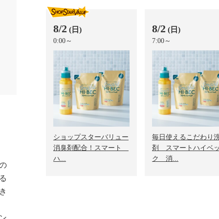
8/2
8/2
(日)
(日)
0:00～
7:00～
ショップスターバリュー
毎日使えるこだわり
消臭剤配合！スマート
剤 スマートハイベ
ハ...
ク 消...
の
る
き
ン