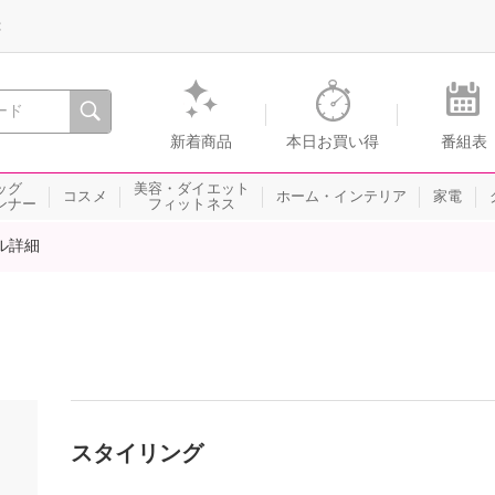
録
、瞬間を。通販・テレビショッピングのショップチャンネル
新着商品
本日お買い得
番組表
ッグ
美容・ダイエット
コスメ
ホーム・インテリア
家電
ンナー
フィットネス
ル詳細
スタイリング