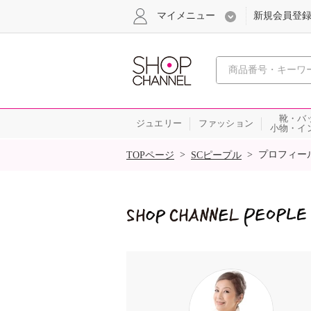
マイメニュー
新規会員登
心おどる
靴・バ
ジュエリー
ファッション
小物・イ
SALE
>
>
プロフィー
TOPページ
SCピープル