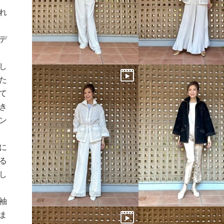
れ
ロデ
し
た
ねて
き
ン
に
る
化し
袖
ま