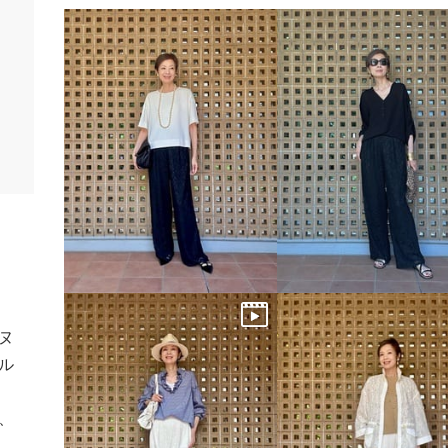
マヌ
ル
。
、
。