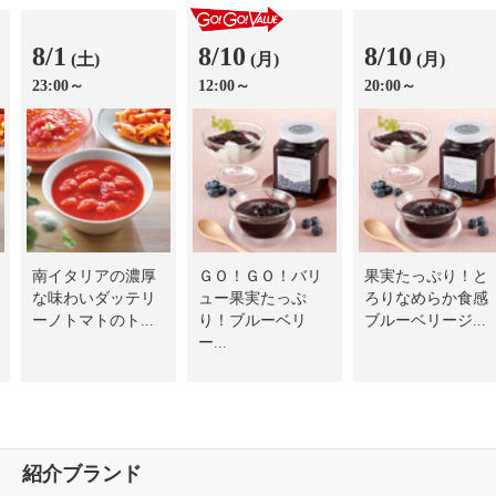
8/1
8/10
8/10
(土)
(月)
(月)
23:00～
12:00～
20:00～
南イタリアの濃厚
ＧＯ！ＧＯ！バリ
果実たっぷり！と
な味わいダッテリ
ュー果実たっぷ
ろりなめらか食感
ーノトマトのト...
り！ブルーベリ
ブルーベリージ...
ー...
紹介ブランド