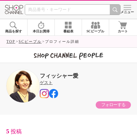
SHOP CHANNEL 
メニュー
商品を探す
本日お買得
番組表
SCピープル
カート
TOP
SCピープル
プロフィール詳細
フィッシャー愛
ゲスト
フォローする
5
投稿