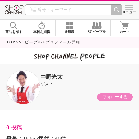
SHOP CHANNEL 
メニュー
商品を探す
本日お買得
番組表
SCピープル
カート
TOP
SCピープル
プロフィール詳細
中野光太
ゲスト
フォローする
0
投稿
身長：
180cm
年代：
40代