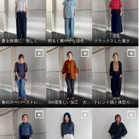
夏を快適に、美しく過ごすためのジーンズ♪
明るく爽やかな淡色インディゴ♪
リラックスした履き心地のゆったりスカート♪
春のスーパーストレッチ フルレングス丈登場♪
360度美しい加工 大人に似合うミッドグレー♪
トレンド感と体型カバーが叶うカーブパンツ♪