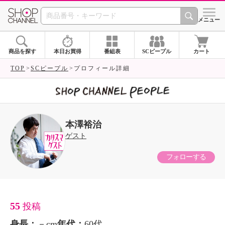
SHOP CHANNEL 
メニュー
商品を探す
本日お買得
番組表
SCピープル
カート
TOP
SCピープル
プロフィール詳細
本澤裕治
ゲスト
フォローする
55
投稿
身長：
－cm
年代：
60代