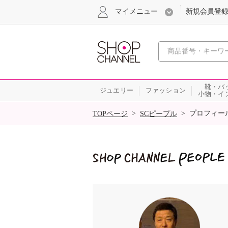
マイメニュー
新規会員登
心おどる
靴・バ
ジュエリー
ファッション
小物・イ
SALE
>
>
プロフィー
TOPページ
SCピープル