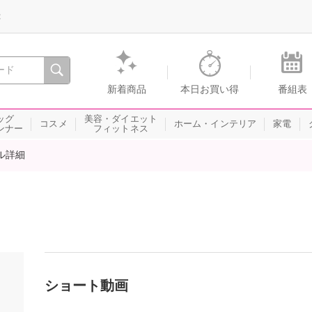
録
、瞬間を。通販・テレビショッピングのショップチャンネル
新着商品
本日お買い得
番組表
ッグ
美容・ダイエット
コスメ
ホーム・インテリア
家電
ンナー
フィットネス
ル詳細
ショート動画