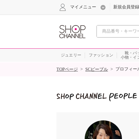
マイメニュー
新規会員登
心おどる
靴・バ
ジュエリー
ファッション
小物・イ
SALE
>
>
プロフィー
TOPページ
SCピープル