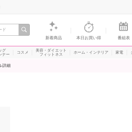
録
、瞬間を。通販・テレビショッピングのショップチャンネル
新着商品
本日お買い得
番組表
ッグ
美容・ダイエット
コスメ
ホーム・インテリア
家電
ンナー
フィットネス
ル詳細