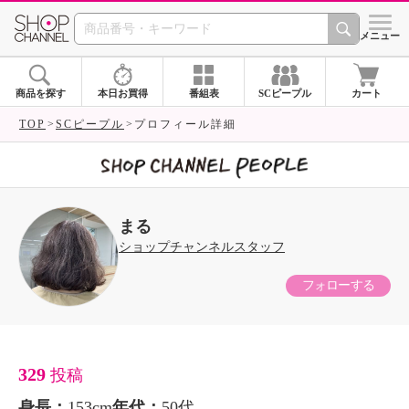
SHOP CHANNEL 
メニュー
商品を探す
本日お買得
番組表
SCピープル
カート
TOP
SCピープル
プロフィール詳細
まる
ショップチャンネルスタッフ
フォローする
329
投稿
身長：
153cm
年代：
50代