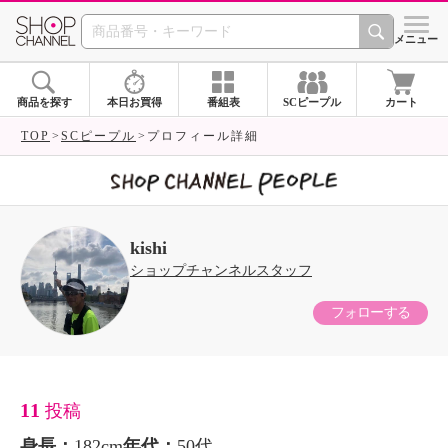
SHOP CHANNEL 
メニュー
商品を探す
本日お買得
番組表
SCピープル
カート
TOP
SCピープル
プロフィール詳細
kishi
ショップチャンネルスタッフ
フォローする
11
投稿
身長：
182cm
年代：
50代