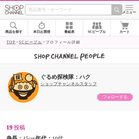
SHOP CHANNEL 
メニュー
商品を探す
本日お買得
番組表
SCピープル
カート
TOP
SCピープル
プロフィール詳細
ぐるめ探検隊：ハク
ショップチャンネルスタッフ
フォローする
19
投稿
身長：
15cm
年代：
10代