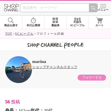
SHOP CHANNEL 
メニュー
商品を探す
本日お買得
番組表
SCピープル
カート
TOP
SCピープル
プロフィール詳細
marina
ショップチャンネルスタッフ
フォローする
56
投稿
身長：
162cm
年代：
30代