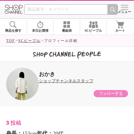
SHOP CHANNEL 
メニュー
商品を探す
本日お買得
番組表
SCピープル
カート
TOP
SCピープル
プロフィール詳細
おかき
ショップチャンネルスタッフ
フォローする
3
投稿
身長：
153cm
年代：
20代