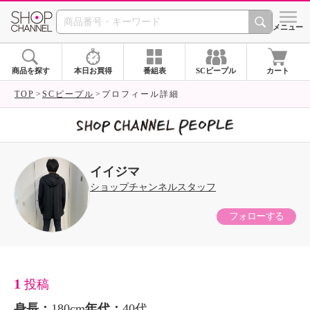
SHOP CHANNEL 
メニュー
商品を探す
本日お買得
番組表
SCピープル
カート
TOP
SCピープル
プロフィール詳細
イイジマ
ショップチャンネルスタッフ
フォローする
1
投稿
身長：
180cm
年代：
40代