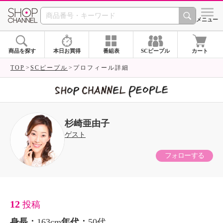
SHOP CHANNEL 
メニュー
商品を探す
本日お買得
番組表
SCピープル
カート
TOP
SCピープル
プロフィール詳細
杉崎亜由子
ゲスト
フォローする
12
投稿
身長：
163cm
年代：
50代