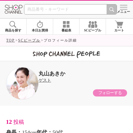
SHOP CHANNEL 
メニュー
商品を探す
本日お買得
番組表
SCピープル
カート
TOP
SCピープル
プロフィール詳細
丸山あきか
ゲスト
フォローする
12
投稿
身長：
154cm
年代：
50代