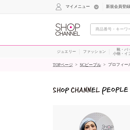
マイメニュー
新規会員登
心おどる
靴・バ
ジュエリー
ファッション
小物・イ
SALE
>
>
プロフィー
TOPページ
SCピープル