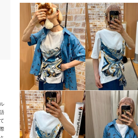
ル
語
て
際
々