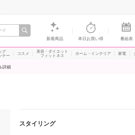
録
、瞬間を。通販・テレビショッピングのショップチャンネル
新着商品
本日お買い得
番組表
ッグ
美容・ダイエット
コスメ
ホーム・インテリア
家電
ンナー
フィットネス
ル詳細
スタイリング