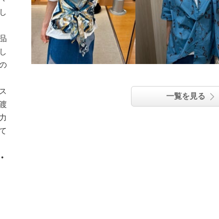
し
品
し
の
ネス
一覧を見る
渡
力
て
•