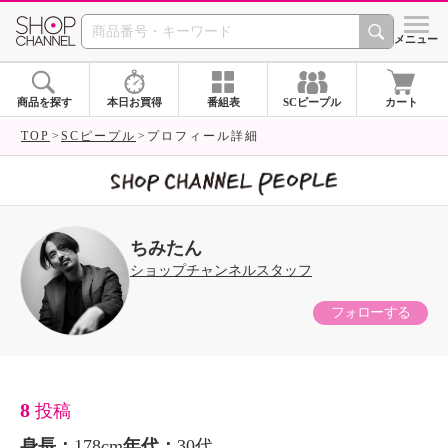
SHOP CHANNEL 
メニュー
商品を探す
本日お買得
番組表
SCピープル
カート
TOP
SCピープル
プロフィール詳細
ちみたん
ショップチャンネルスタッフ
フォローする
8
投稿
身長：
178cm
年代：
30代