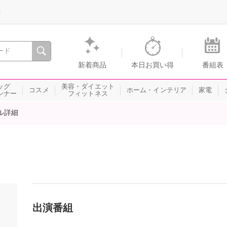
録
、瞬間を。通販・テレビショッピングのショップチャンネル
新着商品
本日お買い得
番組表
ッグ
美容・ダイエット
コスメ
ホーム・インテリア
家電
ンナー
フィットネス
ル詳細
出演番組