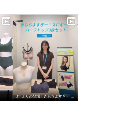
3年ぶりの登場！きもちよすぎー!スロギー！