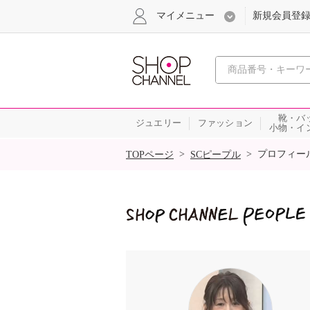
マイメニュー
新規会員登
心おどる
靴・バ
ジュエリー
ファッション
小物・イ
SALE
>
>
プロフィー
TOPページ
SCピープル