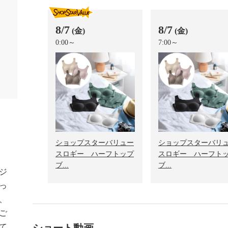
8/7
8/7
(金)
(金)
0:00～
7:00～
ショップスターバリュー
ショップスターバリ
スロギー ハーフトップ
スロギー ハーフト
ブ...
ブ...
ジ
っ
は、
ご
て
ショート動画