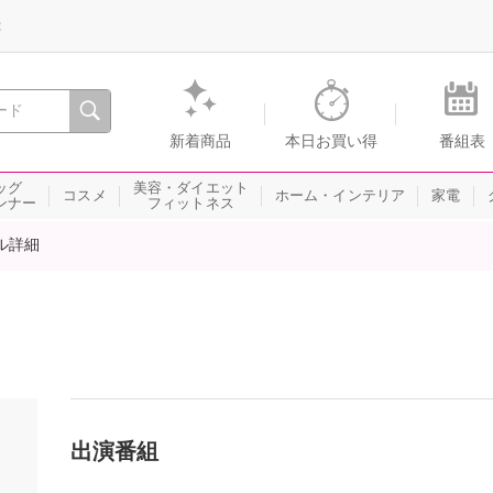
録
、瞬間を。通販・テレビショッピングのショップチャンネル
新着商品
本日お買い得
番組表
ッグ
美容・ダイエット
コスメ
ホーム・インテリア
家電
ンナー
フィットネス
ル詳細
出演番組