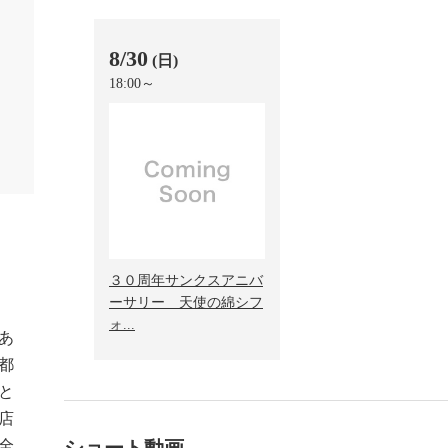
8/30
(日)
18:00～
３０周年サンクスアニバ
ーサリー 天使の綿シフ
ォ...
あ
都
と
店
全
ショート動画