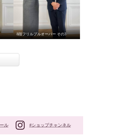
8段フリルプルオーバー その3
#ショップチャンネル
ール