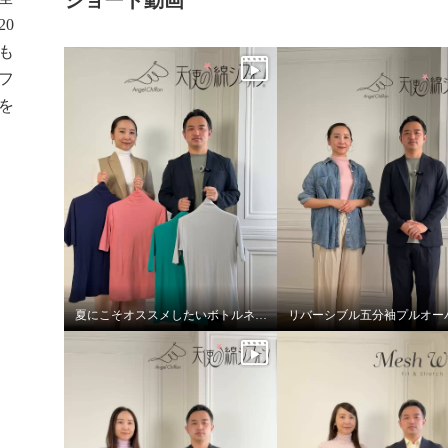
0
も
フ
を
夏にこそオススメしたいボトルネック5分袖