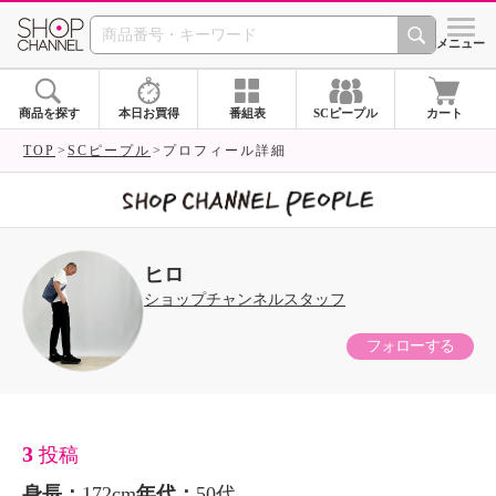
SHOP CHANNEL 
メニュー
商品を探す
本日お買得
番組表
SCピープル
カート
TOP
SCピープル
プロフィール詳細
ヒロ
ショップチャンネルスタッフ
フォローする
3
投稿
身長：
172cm
年代：
50代