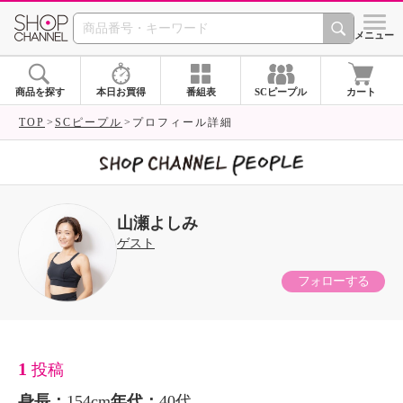
SHOP CHANNEL 
メニュー
商品を探す
本日お買得
番組表
SCピープル
カート
TOP
SCピープル
プロフィール詳細
山瀬よしみ
ゲスト
フォローする
1
投稿
身長：
154cm
年代：
40代