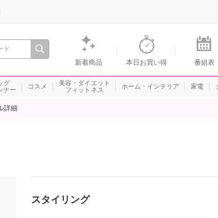
録
、瞬間を。通販・テレビショッピングのショップチャンネル
新着商品
本日お買い得
番組表
ッグ
美容・ダイエット
コスメ
ホーム・インテリア
家電
ンナー
フィットネス
ル詳細
スタイリング