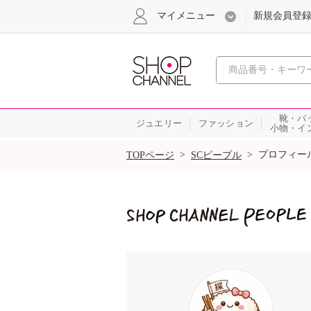
マイメニュー
新規会員登
心おどる
靴・バ
ジュエリー
ファッション
小物・イ
SALE
>
>
プロフィー
TOPページ
SCピープル