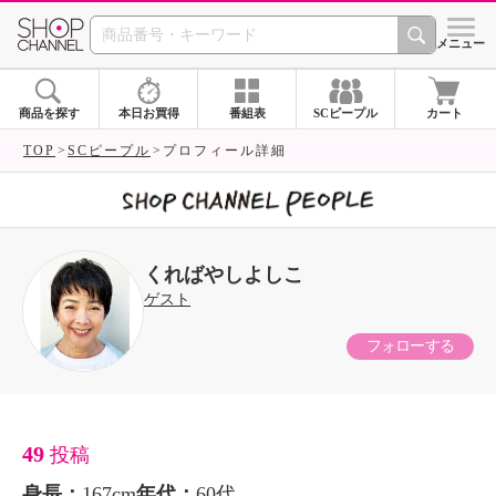
SHOP CHANNEL 
メニュー
商品を探す
本日お買得
番組表
SCピープル
カート
TOP
SCピープル
プロフィール詳細
くればやしよしこ
ゲスト
フォローする
49
投稿
身長：
167cm
年代：
60代