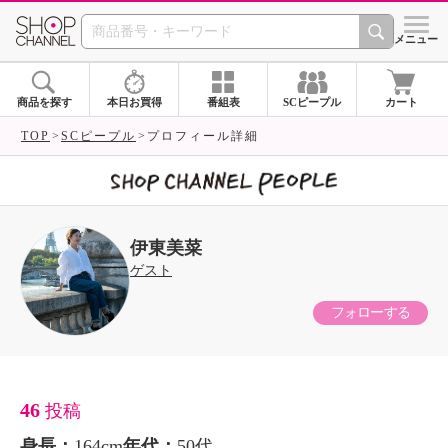
SHOP CHANNEL 
メニュー
商品を探す
本日お買得
番組表
SCピープル
カート
TOP
SCピープル
プロフィール詳細
伊東美菜
ゲスト
フォローする
46
投稿
身長：
164cm
年代：
50代