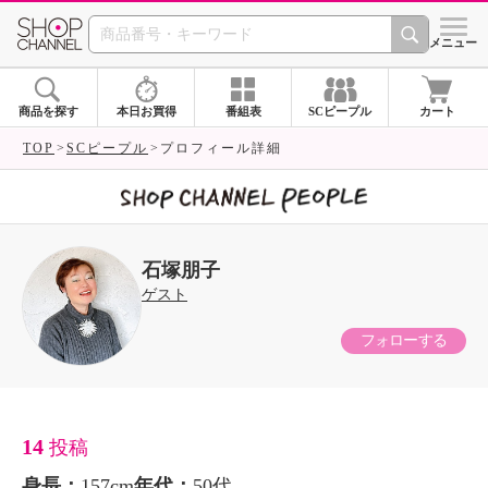
SHOP CHANNEL 
メニュー
商品を探す
本日お買得
番組表
SCピープル
カート
TOP
SCピープル
プロフィール詳細
石塚朋子
ゲスト
フォローする
14
投稿
身長：
157cm
年代：
50代