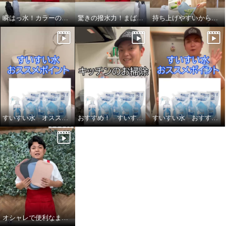
瞬はっ水！カラーのご紹介！
驚きの撥水力！まばたき厳禁！
持ち上げやすいから、ストレスフリー！便利なまな板ドブレ！
すいすい水 オススメ掃除箇所②
おすすめ！ すいすい水✖️パルスイクロス
すいすい水 おすすめ掃除箇所①
オシャレで便利なまな板 ドブレ！