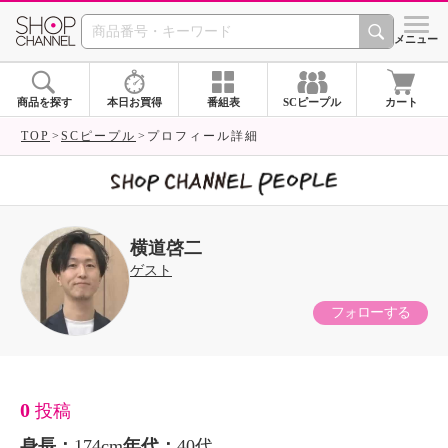
SHOP CHANNEL 
メニュー
商品を探す
本日お買得
番組表
SCピープル
カート
TOP
SCピープル
プロフィール詳細
横道啓二
ゲスト
フォローする
0
投稿
身長：
174cm
年代：
40代