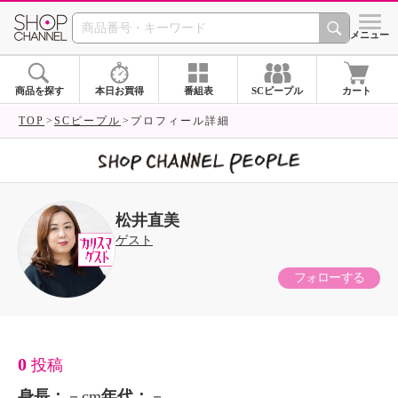
SHOP CHANNEL 
メニュー
商品を探す
本日お買得
番組表
SCピープル
カート
TOP
SCピープル
プロフィール詳細
松井直美
ゲスト
フォローする
0
投稿
身長：
－cm
年代：
－