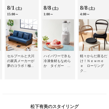
8/1
8/8
8/8
(土)
(土)
(土)
15:00～
1:00～
4:00～
セルプールと大川
ハイパワーで氷も
軽々からだ座るだ
の家具メーカーが
冷凍食材もなめら
け！Ｎｅｗｍｅ
夢のコラボ！極...
か タイガー ...
ｅ ローリング
ク...
松下有美のスタイリング