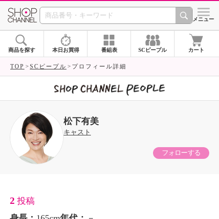
SHOP CHANNEL 
メニュー
商品を探す
本日お買得
番組表
SCピープル
カート
TOP
SCピープル
プロフィール詳細
松下有美
キャスト
フォローする
2
投稿
身長：
165cm
年代：
－